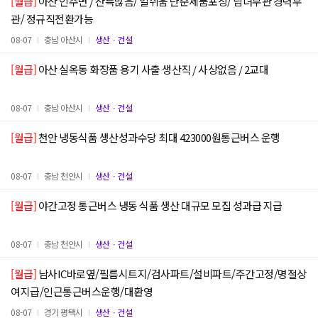
[월급]
아산 인주면 / 잔특많음/ 일쉬움 단순제품포장/ 남녀무관 경력무
관/ 정규직전환가능
08-07
충남 아산시
생산ㆍ건설
[월급]
아산 실옥동 화장품 용기 사출 생산직 / 사상없음 / 2교대
08-07
충남 아산시
생산ㆍ건설
[월급]
천안 냉동식품 생산성과수당 최대 423000원통근버스 운행
08-07
충남 천안시
생산ㆍ건설
[월급]
야간고정 통근버스 냉동 식품 생산 대규모 모집 성과급 지급
08-07
충남 천안시
생산ㆍ건설
[월급]
남사IC바로옆/필름시트지/검사파트/설비파트/주간고정/명절상
여지급/인근통근버스운행/대환영
08-07
경기 평택시
생산ㆍ건설