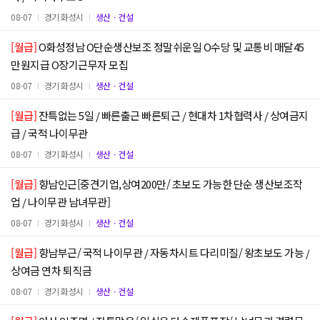
08-07
경기 화성시
생산ㆍ건설
[월급]
O화성정남 O단순생산보조 정말쉬운일 O수당 및 교통비 매달45
만원지급 O장기근무자 모집
08-07
경기 화성시
생산ㆍ건설
[월급]
잔특없는 5일 / 빠른출근 빠른퇴근 / 현대차 1차협력사 / 상여금지
급 / 국적 나이무관
08-07
경기 화성시
생산ㆍ건설
[월급]
향남인근[중견기업,상여200만/ 초보도 가능한 단순 생산보조작
업 / 나이무관 남녀무관]
08-07
경기 화성시
생산ㆍ건설
[월급]
향남부근/ 국적 나이무관 / 자동차시트 다리미질/ 왕초보도 가능 /
상여금 연차 퇴직금
08-07
경기 화성시
생산ㆍ건설