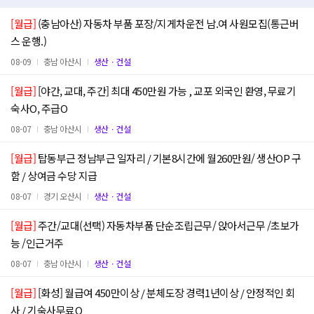
[월급]
(충남아산) 자동차 부품 포장/지게차운전 남.여 사원모집(통근버
스 운행.)
08-09
충남 아산시
생산ㆍ건설
[월급]
[야간, 교대, 주간] 최대 450만원 가능 , 교포 외국인 환영, 무료기
숙사O, 주급O
08-07
충남 아산시
생산ㆍ건설
[월급]
탑동부근 정남부근 일자리 / 기본8시간에 월260만원/ 생산OP 구
함 / 상여금 수당 지급
08-07
경기 오산시
생산ㆍ건설
[월급]
주간/교대(선택) 자동차부품 단순조립근무/ 앉아서근무 /초보가
능 /인근거주
08-07
충남 아산시
생산ㆍ건설
[월급]
[화성] 월급여 450만이상 / 분체도장 경력1년이상 / 안정적인 회
사 / 기숙사무료O