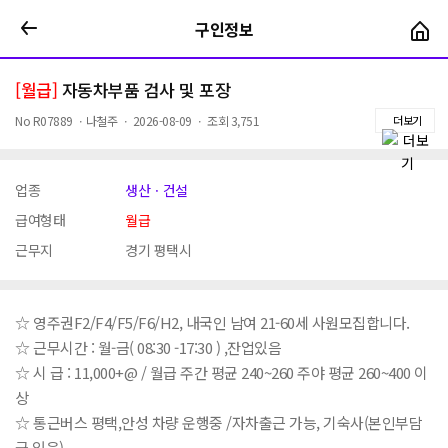
구인정보
구인정보
[월급]
자동차부품 검사 및 포장
No
R07889
ㆍ
나철주
ㆍ
2026-08-09
ㆍ
조회
3,751
더보기
업종
생산ㆍ건설
급여형태
월급
근무지
경기 평택시
☆ 영주권F2/F4/F5/F6/H2, 내국인 남여 21-60세 사원모집합니다.
☆ 근무시간 : 월-금( 08:30 -17:30 ) ,잔업있음
☆ 시 급 : 11,000+@ / 월급 주간 평균 240~260 주야 평균 260~400 이
상
☆ 통근버스 평택,안성 차량 운행중 /자차출근 가능, 기숙사(본인부담
금 있음)