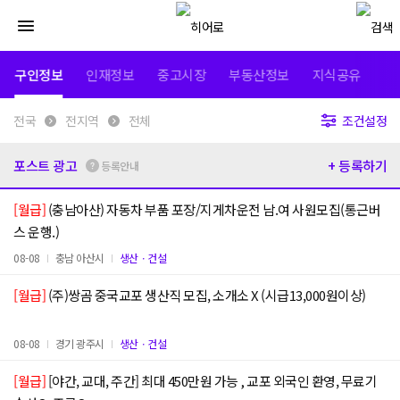
구인정보
인재정보
중고시장
부동산정보
지식공유
전국
전지역
전체
조건설정
포스트 광고
+ 등록하기
등록안내
[월급]
(충남아산) 자동차 부품 포장/지게차운전 남.여 사원모집(통근버
스 운행.)
08-08
충남 아산시
생산ㆍ건설
[월급]
(주)쌍곰 중국교포 생산직 모집, 소개소 X (시급13,000원이상)
08-08
경기 광주시
생산ㆍ건설
[월급]
[야간, 교대, 주간] 최대 450만원 가능 , 교포 외국인 환영, 무료기