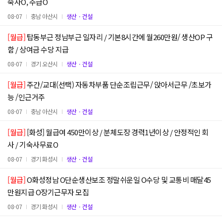
숙사O, 주급O
08-07
충남 아산시
생산ㆍ건설
[월급]
탑동부근 정남부근 일자리 / 기본8시간에 월260만원/ 생산OP 구
함 / 상여금 수당 지급
08-07
경기 오산시
생산ㆍ건설
[월급]
주간/교대(선택) 자동차부품 단순조립근무/ 앉아서근무 /초보가
능 /인근거주
08-07
충남 아산시
생산ㆍ건설
[월급]
[화성] 월급여 450만이상 / 분체도장 경력1년이상 / 안정적인 회
사 / 기숙사무료O
08-07
경기 화성시
생산ㆍ건설
[월급]
O화성정남 O단순생산보조 정말쉬운일 O수당 및 교통비 매달45
만원지급 O장기근무자 모집
08-07
경기 화성시
생산ㆍ건설