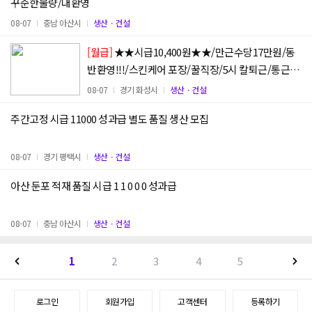
꾸준한물량/대환영
08-07
충남 아산시
생산ㆍ건설
[월급]
★★시급10,400원★★/만근수당17만원/동
반환영!!!/스킨케어 포장/꿀직장/5시 칼퇴근/통근운
행
08-07
경기 화성시
생산ㆍ건설
주간고정 시급 11000 성과급 별도 품질 생산 모집
08-07
경기 평택시
생산ㆍ건설
아산 둔포 적재 품질 시급 1 1 0 0 0 성과급
08-07
충남 아산시
생산ㆍ건설
1
2
3
4
5
로그인
회원가입
고객센터
등록하기