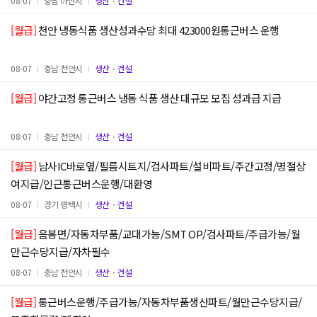
08-07
충남 아산시
생산ㆍ건설
[월급]
천안 냉동식품 생산성과수당 최대 423000원통근버스 운행
08-07
충남 천안시
생산ㆍ건설
[월급]
야간고정 통근버스 냉동 식품 생산 대규모 모집 성과급 지급
08-07
충남 천안시
생산ㆍ건설
[월급]
남사IC바로옆/필름시트지/검사파트/설비파트/주간고정/명절상
여지급/인근통근버스운행/대환영
08-07
경기 평택시
생산ㆍ건설
[월급]
음봉면/자동차부품/교대가능/SMT OP/검사파트/주급가능/월
만근수당지급/자차필수
08-07
충남 천안시
생산ㆍ건설
[월급]
통근버스운행/주급가능/자동차부품생산파트/월만근수당지급/