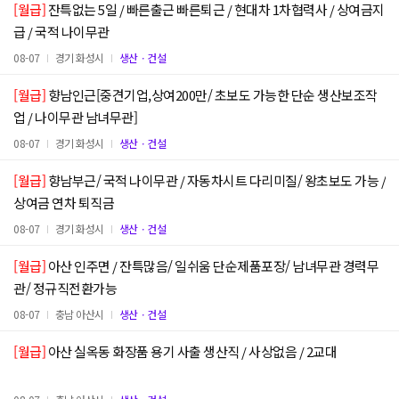
[월급]
잔특없는 5일 / 빠른출근 빠른퇴근 / 현대차 1차협력사 / 상여금지
급 / 국적 나이무관
08-07
경기 화성시
생산ㆍ건설
[월급]
향남인근[중견기업,상여200만/ 초보도 가능한 단순 생산보조작
업 / 나이무관 남녀무관]
08-07
경기 화성시
생산ㆍ건설
[월급]
향남부근/ 국적 나이무관 / 자동차시트 다리미질/ 왕초보도 가능 /
상여금 연차 퇴직금
08-07
경기 화성시
생산ㆍ건설
[월급]
아산 인주면 / 잔특많음/ 일쉬움 단순제품포장/ 남녀무관 경력무
관/ 정규직전환가능
08-07
충남 아산시
생산ㆍ건설
[월급]
아산 실옥동 화장품 용기 사출 생산직 / 사상없음 / 2교대