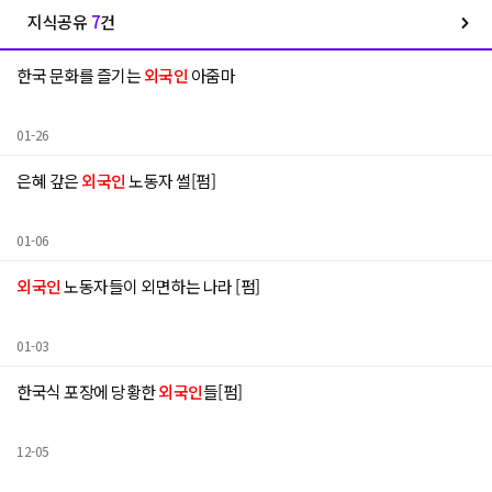
지식공유
7
건
한국 문화를 즐기는
외국인
아줌마
01-26
은혜 갚은
외국인
노동자 썰[펌]
01-06
외국인
노동자들이 외면하는 나라 [펌]
01-03
한국식 포장에 당황한
외국인
들[펌]
12-05