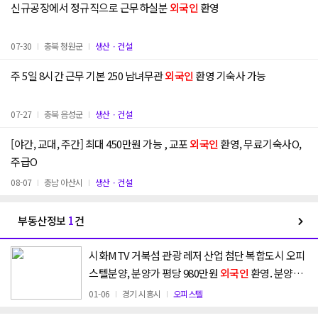
신규공장에서 정규직으로 근무하실분
외국인
환영
07-30
충북 청원군
생산ㆍ건설
주 5일 8시간 근무 기본 250 남녀무관
외국인
환영 기숙사 가능
07-27
충북 음성군
생산ㆍ건설
[야간, 교대, 주간] 최대 450만원 가능 , 교포
외국인
환영, 무료기숙사O,
주급O
08-07
충남 아산시
생산ㆍ건설
부동산정보
1
건
시화MTV 거북섬 관광 레저 산업 첨단 복합도시 오피
스텔분양, 분양가 평당 980만원
외국인
환영. 분양가
5%할인,취득세지급 18평 2억대
01-06
경기 시흥시
오피스텔