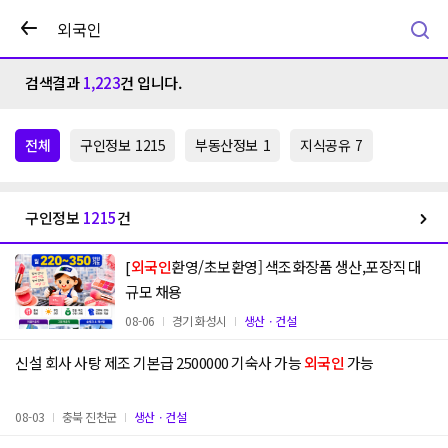
검색결과
1,223
건 입니다.
전체
구인정보
1215
부동산정보
1
지식공유
7
구인정보
1215
건
[
외국인
환영/초보환영] 색조화장품 생산,포장직 대
규모 채용
08-06
경기 화성시
생산ㆍ건설
신설 회사 사탕 제조 기본급 2500000 기숙사 가능
외국인
가능
08-03
충북 진천군
생산ㆍ건설