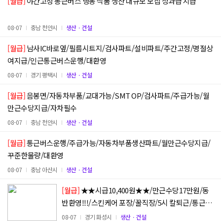
[월급]
야간고정 통근버스 냉동 식품 생산 대규모 모집 성과급 지급
08-07
충남 천안시
생산ㆍ건설
[월급]
남사IC바로옆/필름시트지/검사파트/설비파트/주간고정/명절상
여지급/인근통근버스운행/대환영
08-07
경기 평택시
생산ㆍ건설
[월급]
음봉면/자동차부품/교대가능/SMT OP/검사파트/주급가능/월
만근수당지급/자차필수
08-07
충남 천안시
생산ㆍ건설
[월급]
통근버스운행/주급가능/자동차부품생산파트/월만근수당지급/
꾸준한물량/대환영
08-07
충남 아산시
생산ㆍ건설
[월급]
★★시급10,400원★★/만근수당17만원/동
반환영!!!/스킨케어 포장/꿀직장/5시 칼퇴근/통근운
행
08-07
경기 화성시
생산ㆍ건설