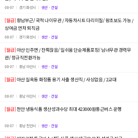
08-07
경기 화성시
생산ㆍ건설
[월급]
향남부근/ 국적 나이무관 / 자동차시트 다리미질/ 왕초보도 가능 /
상여금 연차 퇴직금
08-07
경기 화성시
생산ㆍ건설
[월급]
아산 인주면 / 잔특많음/ 일쉬움 단순제품포장/ 남녀무관 경력무
관/ 정규직전환가능
08-07
충남 아산시
생산ㆍ건설
[월급]
아산 실옥동 화장품 용기 사출 생산직 / 사상없음 / 2교대
08-07
충남 아산시
생산ㆍ건설
[월급]
천안 냉동식품 생산성과수당 최대 423000원통근버스 운행
08-07
충남 천안시
생산ㆍ건설