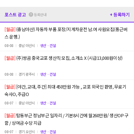
포스트 광고
+ 등록하기
등록안내
[월급]
(충남아산) 자동차 부품 포장/지게차운전 남.여 사원모집(통근버
스 운행.)
08-08
충남 아산시
생산ㆍ건설
[월급]
(주)쌍곰 중국교포 생산직 모집, 소개소 X (시급13,000원이상)
08-08
경기 광주시
생산ㆍ건설
[월급]
[야간, 교대, 주간] 최대 450만원 가능 , 교포 외국인 환영, 무료기
숙사O, 주급O
08-07
충남 아산시
생산ㆍ건설
[월급]
탑동부근 정남부근 일자리 / 기본8시간에 월260만원/ 생산OP 구
함 / 상여금 수당 지급
08-07
경기 오산시
생산ㆍ건설