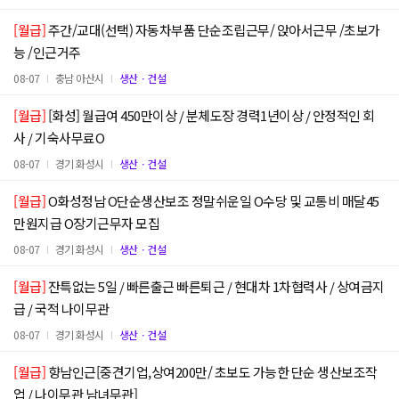
[월급]
주간/교대(선택) 자동차부품 단순조립근무/ 앉아서근무 /초보가
능 /인근거주
08-07
충남 아산시
생산ㆍ건설
[월급]
[화성] 월급여 450만이상 / 분체도장 경력1년이상 / 안정적인 회
사 / 기숙사무료O
08-07
경기 화성시
생산ㆍ건설
[월급]
O화성정남 O단순생산보조 정말쉬운일 O수당 및 교통비 매달45
만원지급 O장기근무자 모집
08-07
경기 화성시
생산ㆍ건설
[월급]
잔특없는 5일 / 빠른출근 빠른퇴근 / 현대차 1차협력사 / 상여금지
급 / 국적 나이무관
08-07
경기 화성시
생산ㆍ건설
[월급]
향남인근[중견기업,상여200만/ 초보도 가능한 단순 생산보조작
업 / 나이무관 남녀무관]