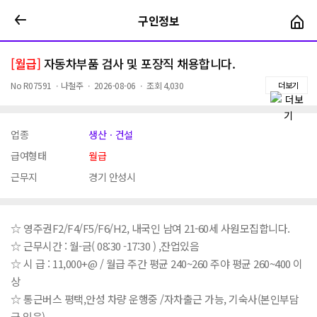
구인정보
구인정보
[월급]
자동차부품 검사 및 포장직 채용합니다.
No
R07591
ㆍ
나철주
ㆍ
2026-08-06
ㆍ
조회
4,030
더보기
업종
생산ㆍ건설
급여형태
월급
근무지
경기 안성시
☆ 영주권F2/F4/F5/F6/H2, 내국인 남여 21-60세 사원모집합니다.
☆ 근무시간 : 월-금( 08:30 -17:30 ) ,잔업있음
☆ 시 급 : 11,000+@ / 월급 주간 평균 240~260 주야 평균 260~400 이
상
☆ 통근버스 평택,안성 차량 운행중 /자차출근 가능, 기숙사(본인부담
금 있음)