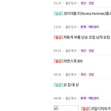
01-27
울산 남구
생산ㆍ건설
[일급]
코리아홈즈(Korea Holmes
12-01
울산 남구
판매ㆍ매장관리
[월급]
자동차 부품 단순 조립 남자 모집
09-13
울산 북구
생산ㆍ건설
[월급]
라면스프300
08-22
울산 동구
생산ㆍ건설
[일급]
모 집 대 상
08-08
울산 동구
판매ㆍ매장관리
[월급]
괴일디저트가