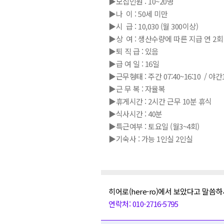
▶모집인원 : 10~20명
▶나 이 : 50세 미만
▶시 급 : 10,030 (월 300이상)
▶상 여 : 생산수량에 따른 지급 연 2회
▶퇴 직 급 : 있음
▶급 여 일 : 16일
▶근무형태 : 주간 07:40~16:10 / 야간16
▶근 무 복 : 자율복
▶휴게시간 : 2시간 근무 10분 휴식
▶식사시간 : 40분
▶특근여부 : 토요일 (월3~4회)
▶기숙사 : 가능 1인실 2인실
히어로(here-ro)에서 보았다고 말씀하
연락처: 010-2716-5795