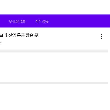
부동산정보
지식공유
교대 잔업 특근 많은 곳
2