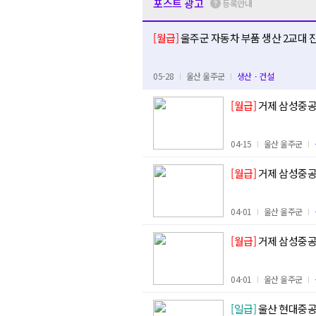
포스트 광고
등록안내
[월급]
울주군 자동차 부품 생산 2교대 
05-28
울산 울주군
생산ㆍ건설
[월급]
거제 삼성중공
04-15
울산 울주군
[월급]
04-01
울산 울주군
[월급]
04-01
울산 울주군
[일급]
울산 현대중공