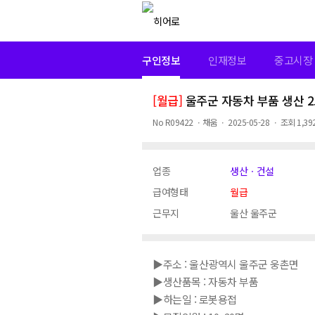
구인정보
인재정보
중고시장
[월급]
울주군 자동차 부품 생산 2
No
R09422
ㆍ
채움
ㆍ
2025-05-28
ㆍ
조회
1,39
업종
생산ㆍ건설
급여형태
월급
근무지
울산 울주군
▶주소 : 울산광역시 울주군 웅촌면
▶생산품목 : 자동차 부품
▶하는일 : 로봇용접