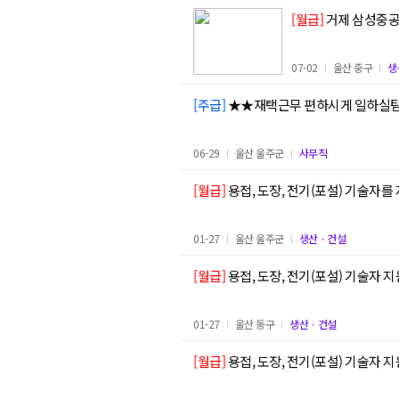
[월급]
거제 삼성중공
07-02
울산 중구
생
[주급]
★★재택근무 편하시게 일하실
06-29
울산 울주군
사무직
[월급]
용접, 도장, 전기(포설) 기술자
01-27
울산 울주군
생산ㆍ건설
[월급]
용접, 도장, 전기(포설) 기술자 
01-27
울산 동구
생산ㆍ건설
[월급]
용접, 도장, 전기(포설) 기술자 