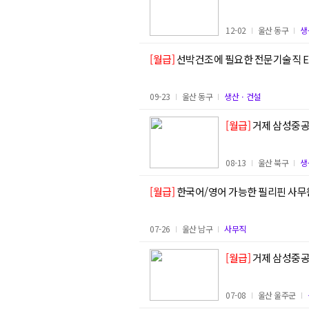
12-02
울산 동구
생
[월급]
선박건조에 필요한 전문기술직 E7
09-23
울산 동구
생산ㆍ건설
[월급]
08-13
울산 북구
생
[월급]
한국어/영어 가능한 필리핀 사무
07-26
울산 남구
사무직
[월급]
거제 삼성중공
07-08
울산 울주군