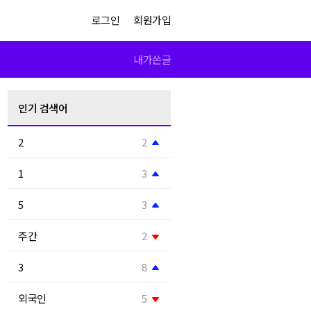
로그인
회원가입
내가쓴글
인기 검색어
2
2
1
3
5
3
주간
2
3
8
외국인
5