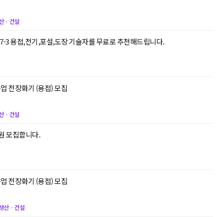
산ㆍ건설
-3 용접,전기,포설,도장 기술자를 무료로 추천해드립니다.
거제 삼성중공업 전장화기 (용접) 모집
산ㆍ건설
원 모집합니다.
업 전장화기 (용접) 모집
생산ㆍ건설