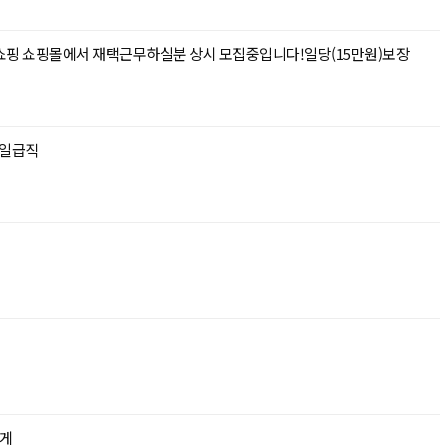
)홈쇼핑 쇼핑몰에서 재택근무하실분 상시 모집중입니다!일당(15만원)보장
 일급직
게