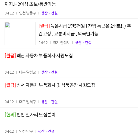
까지.H2이상.초보/동반가능
04-12
인천 남동구
생산ㆍ건설
[월급]
높은시급 1만5천원 ! 잔업 특근은 2배로!! / 주
간고정 , 교통비지급 , 외국인가능
04-12
경기 안성시
생산ㆍ건설
[월급]
왜관 자동차 부품회사 사원모집
04-12
대구 달성군
생산ㆍ건설
[월급]
성서 자동차 부품회사 및 식품공장 사원모집
04-12
대구 달서구
생산ㆍ건설
[협의]
인천 일자리 모집분야
04-12
인천 남구
생산ㆍ건설