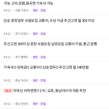
가능 고덕,성환,원곡면 기숙사 가능
04-11
서울 구로구
생산ㆍ건설
단순 포장업무 사원모집 교통비, 수당 지급 주간고정 월 300 이상
04-11
경기 안성시
생산ㆍ건설
주간고정 300이상 포장 사원모집 남성모집 교통비 지원, 통근 운행
04-11
경기 평택시
생산ㆍ건설
기숙사O 상여금O 교통비O 단순업무O 주간고정 월 340만원
04-11
충남 아산시
생산ㆍ건설
[월급]
외국인 비자변경 F2-R / 교포, 동남아시아 사람 추천
04-11
충남 천안시
생산ㆍ건설