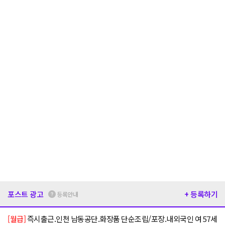
포스트 광고
+ 등록하기
등록안내
[월급]
즉시출근.인천 남동공단.화장품 단순조립/포장.내외국인 여 57세