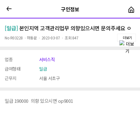
구인정보
구인정보
[일급]
본인지역 고객관리업무 의향있으시면 문의주세요 ㅇ
No
R03228
ㆍ
하동운
ㆍ
2023-03-07
ㆍ
조회
847
더보기
업종
서비스직
급여형태
일급
근무지
서울 서초구
일급 190000 의향 있으시면 op9001