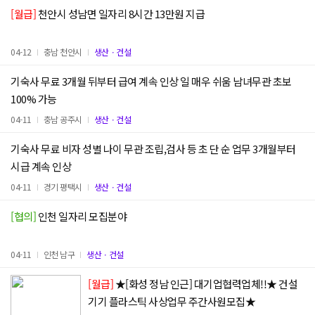
[월급]
천안시 성남면 일자리 8시간 13만원 지급
04-12
충남 천안시
생산ㆍ건설
기숙사 무료 3개월 뒤부터 급여 계속 인상 일 매우 쉬움 남녀무관 초보
100% 가능
04-11
충남 공주시
생산ㆍ건설
기숙사 무료 비자 성별 나이 무관 조립,검사 등 초 단 순 업무 3개월부터
시급 계속 인상
04-11
경기 평택시
생산ㆍ건설
[협의]
인천 일자리 모집분야
04-11
인천 남구
생산ㆍ건설
[월급]
★[화성 정남 인근] 대기업협력업체!!★ 건설
기기 플라스틱 사상업무 주간사원모집★