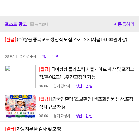
포스트 광고
+ 등록하기
등록안내
[월급]
(주)쌍곰 중국교포 생산직 모집, 소개소 X (시급13,000원이상)
08-07
경기 광주시
생산ㆍ건설
[월급]
급여빵빵 플라스틱 사출게이트 사상 및 포장모
집/주야2교대/주간고정만 가능
08-06
경기 평택시
생산ㆍ건설
[월급]
[외국인환영/초보환영] 색조화장품 생산,포장
직 대규모 채용
08-06
경기 화성시
생산ㆍ건설
[월급]
자동차부품 검사 및 포장