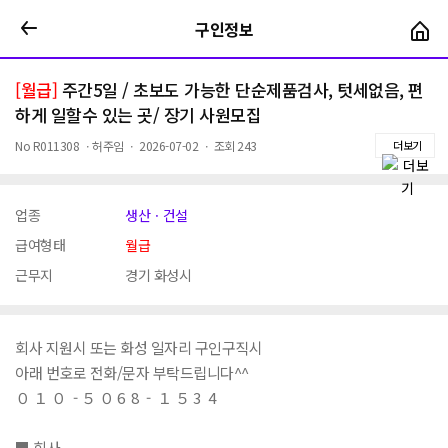
구인정보
구인정보
[월급]
주간5일 / 초보도 가능한 단순제품검사, 텃세없음, 편
하게 일할수 있는 곳/ 장기 사원모집
No
R011308
ㆍ
허주임
ㆍ
2026-07-02
ㆍ
조회
243
더보기
업종
생산ㆍ건설
급여형태
월급
근무지
경기 화성시
회사 지원시 또는 화성 일자리 구인구직시
아래 번호로 전화/문자 부탁드립니다^^
０ １ ０ - ５ ０ 6 8 - １ ５ 3 4
■ 회사