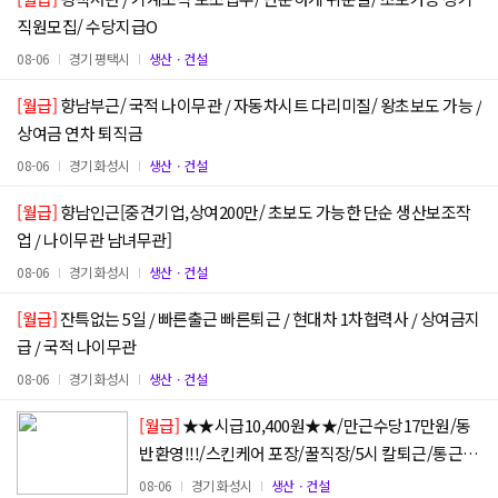
직원모집/ 수당지급O
08-06
경기 평택시
생산ㆍ건설
[월급]
향남부근/ 국적 나이무관 / 자동차시트 다리미질/ 왕초보도 가능 /
상여금 연차 퇴직금
08-06
경기 화성시
생산ㆍ건설
[월급]
향남인근[중견기업,상여200만/ 초보도 가능한 단순 생산보조작
업 / 나이무관 남녀무관]
08-06
경기 화성시
생산ㆍ건설
[월급]
잔특없는 5일 / 빠른출근 빠른퇴근 / 현대차 1차협력사 / 상여금지
급 / 국적 나이무관
08-06
경기 화성시
생산ㆍ건설
[월급]
★★시급10,400원★★/만근수당17만원/동
반환영!!!/스킨케어 포장/꿀직장/5시 칼퇴근/통근운
행
08-06
경기 화성시
생산ㆍ건설