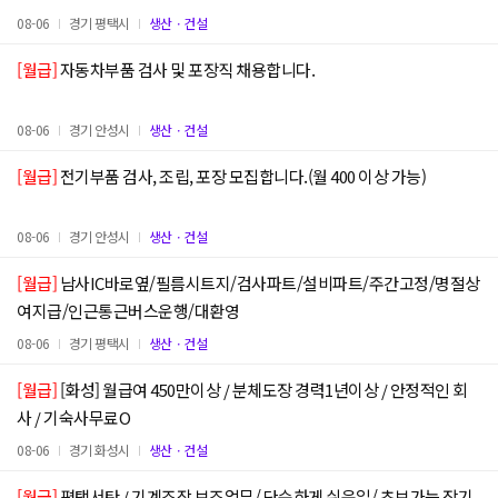
08-06
경기 평택시
생산ㆍ건설
[월급]
자동차부품 검사 및 포장직 채용합니다.
08-06
경기 안성시
생산ㆍ건설
[월급]
전기부품 검사, 조립, 포장 모집합니다.(월 400 이상 가능)
08-06
경기 안성시
생산ㆍ건설
[월급]
남사IC바로옆/필름시트지/검사파트/설비파트/주간고정/명절상
여지급/인근통근버스운행/대환영
08-06
경기 평택시
생산ㆍ건설
[월급]
[화성] 월급여 450만이상 / 분체도장 경력1년이상 / 안정적인 회
사 / 기숙사무료O
08-06
경기 화성시
생산ㆍ건설
[월급]
평택서탄 / 기계조작 보조업무/ 단순하게 쉬운일/ 초보가능 장기