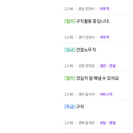
12-06
충남 천안시
사무직
[협의]
구직활동 중입니다.
12-06
경기 안양시
사무직
[일급]
건설노무직
12-06
강원 양양군
생산ㆍ건설
[협의]
성실히 잘 해낼 수 있어요
12-06
대구 달서구
서비스직
[주급]
구직
12-06
경북 칠곡군
상담ㆍ영업