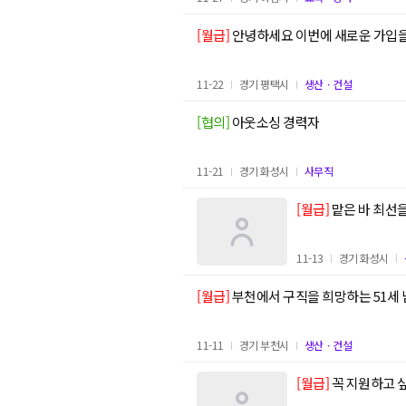
[월급]
안녕하세요 이번에 새로운 가입
11-22
경기 평택시
생산ㆍ건설
[협의]
아웃소싱 경력자
11-21
경기 화성시
사무직
[월급]
맡은 바 최선
11-13
경기 화성시
[월급]
부천에서 구직을 희망하는 51세
11-11
경기 부천시
생산ㆍ건설
[월급]
꼭 지원하고 