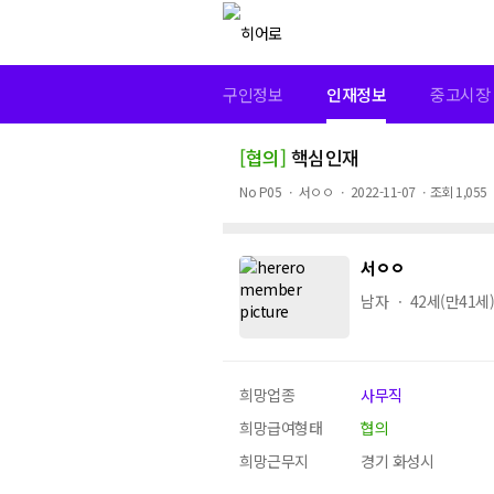
구인정보
인재정보
중고시장
[협의]
핵심인재
No
P05
ㆍ
서ㅇㅇ ㆍ
2022-11-07
ㆍ
조회
1,055
서ㅇㅇ
남자 ㆍ 42세(만41세)
희망업종
사무직
희망급여형태
협의
희망근무지
경기 화성시