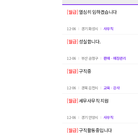
[월급]
열심히 임하겠습니다
12-06
경기 화성시
사무직
[월급]
성실합니다.
12-06
부산 금정구
판매ㆍ매장관리
[월급]
구직중
12-06
경북 김천시
교육ㆍ강사
[월급]
세무사무직 지원
12-06
경기 안양시
사무직
[월급]
구직활동중입니다