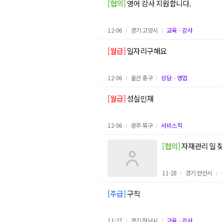
[협의]
영어 강사 지원합니다.
12-06
경기 고양시
교육ㆍ강사
[월급]
일자리구해요
12-06
울산 중구
상담ㆍ영업
[월급]
성실인재
12-06
광주 북구
서비스직
[협의]
자재관리 일
11-28
경기 안산시
[주급]
구직
11-27
경기 하남시
교육ㆍ강사