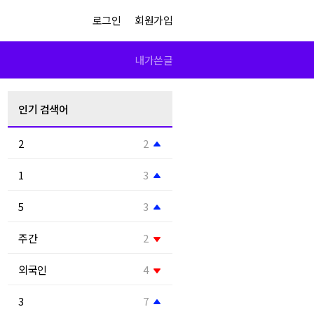
로그인
회원가입
내가쓴글
인기 검색어
2
2
1
3
5
3
주간
2
외국인
4
3
7