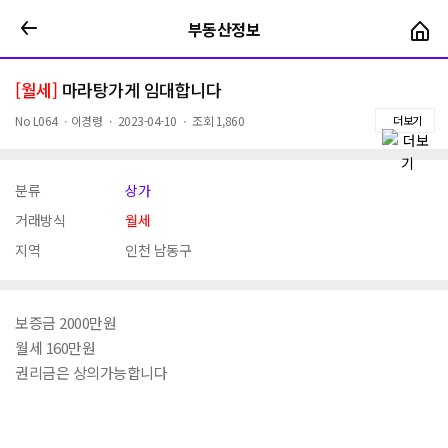
부동산정보
부동산정보
[월세]
마라탕가게 임대합니다
No
L064
ㆍ
이경령
ㆍ
2023-04-10
ㆍ
조회
1,860
더보기
분류
상가
거래방식
월세
지역
인천 남동구
보증금 2000만원
월세 160만원
권리금은 상의가능합니다