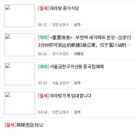
[월세]
마라탕 중식식당
06-15
인천 남동구
상가
[매매]
<重要消息> - 부천역 새 아파트 분양 - 仅步行
3分钟即可到达的新建3房公寓，位于富川站附
近，提供分销
(댓글+1)
06-10
경기 부천시
아파트
[매매]
서울금천구가산동 중곡집매매
05-03
서울 금천구
상가
[월세]
마라탕가게 임대합니다
04-24
인천 남동구
상가
[월세]
麻辣烫店 转让