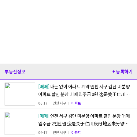
부동산정보
+ 등록하기
[매매]
내돈 없이 아파트 계약 인천 서구 검단 미분양
아파트 할인 분양 매매 입주금 0원 这是关于仁川庆
丹地区未分양的折扣销售信息。入住款为 ZERO
06-17
인천 서구
아파트
(댓글+1)
[매매]
인천 서구 검단 미분양 아파트 할인 분양 매매
입주금 2천만원 这是关于仁川庆丹地区未分양的
折扣销售信息。入住款为2千万韩元。
06-17
인천 서구
아파트