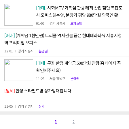
[매매]
시화MTV 거북섬 관광 레저 산업 첨단 복합도
시 오피스텔분양, 분양가 평당 980만원 외국인 환영.
분양가5%할인,취득세지급 18평 2억대
01-06
경기 시흥시
오피스텔
[매매]
(계약금 1천만원) 트리플 역세권을 품은 현대테라타워 시흥시청
역 프리미엄 오피스
12-01
경기 시흥시
분양권
[매매]
구좌 한정 계약금 500만원 진행(홈페이지 꼭
확인해주세요)
11-29
서울 강남구
분양권
[월세]
안성 스타필드옆 상가임대합니다
11-05
경기 안성시
상가
1
2