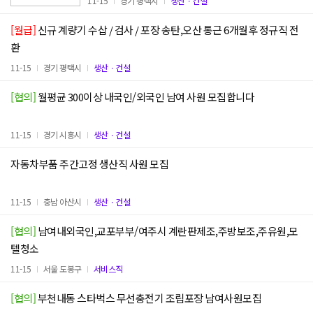
11-15
경기 평택시
생산ㆍ건설
[월급]
신규 계량기 수삽 / 검사 / 포장 송탄,오산 통근 6개월후 정규직 전
환
11-15
경기 평택시
생산ㆍ건설
[협의]
월평균 300이상 내국인/외국인 남여 사원 모집합니다
11-15
경기 시흥시
생산ㆍ건설
자동차부품 주간고정 생산직 사원 모집
11-15
충남 아산시
생산ㆍ건설
[협의]
남여내외국인,교포부부/여주시 계란판제조,주방보조,주유원,모
텔청소
11-15
서울 도봉구
서비스직
[협의]
부천내동 스타벅스 무선충전기 조립포장 남여사원모집