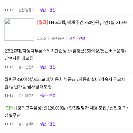
11-15
인천 남동구
생산ㆍ건설
[월급]
LNG조립, 해체 주간 350만원 , 1인1실 G1,E9
11-15
울산 동구
생산ㆍ건설
2조2교대/자동차부품스위치단순생산/월평균350이상/통근버스운행/
남여사원 대모집
11-15
경기 안산시
생산ㆍ건설
월평균350이상/2조2교대/자동차 부품cnc자동화설비/기숙사 무료지
원/동반가능 남사원 대모집
11-15
경기 화성시
생산ㆍ건설
[협의]
[평택고덕삼성] 일120,000원 / 안전담당자 채용 모집 / 신입경력 /
성별무관
11-15
경기 평택시
생산ㆍ건설