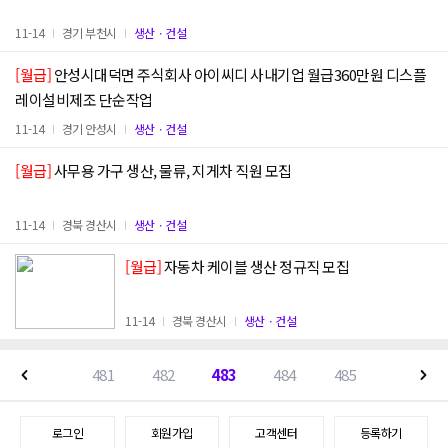
11-14
경기 부천시
생산ㆍ건설
[월급]
안성시대덕면 주식회사 아이씨디 사내기업 월급360만원 디스플
레이설비제조 단순작업
11-14
경기 안성시
생산ㆍ건설
[월급]
사무용 가구 생산, 물류, 지게차 직원 모집
11-14
경북 경산시
생산ㆍ건설
[월급]
자동차 케이블 생산 정규직 모집
11-14
경북 경산시
생산ㆍ건설
481
482
483
484
485
로그인
회원가입
고객센터
등록하기