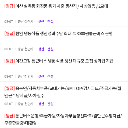
[월급]
아산 실옥동 화장품 용기 사출 생산직 / 사상없음 / 2교대
08-07
충남 아산시
생산ㆍ건설
[월급]
천안 냉동식품 생산성과수당 최대 423000원통근버스 운행
08-07
충남 천안시
생산ㆍ건설
[월급]
야간고정 통근버스 냉동 식품 생산 대규모 모집 성과급 지급
08-07
충남 천안시
생산ㆍ건설
[월급]
음봉면/자동차부품/교대가능/SMT OP/검사파트/주급가능/월
만근수당지급/자차필수
08-07
충남 천안시
생산ㆍ건설
[월급]
통근버스운행/주급가능/자동차부품생산파트/월만근수당지급/
꾸준한물량/대환영