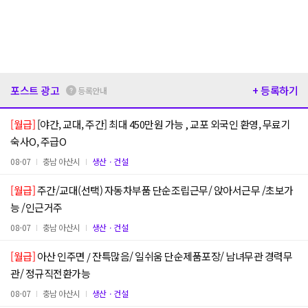
포스트 광고
+ 등록하기
등록안내
[월급]
[야간, 교대, 주간] 최대 450만원 가능 , 교포 외국인 환영, 무료기
숙사O, 주급O
08-07
충남 아산시
생산ㆍ건설
[월급]
주간/교대(선택) 자동차부품 단순조립근무/ 앉아서근무 /초보가
능 /인근거주
08-07
충남 아산시
생산ㆍ건설
[월급]
아산 인주면 / 잔특많음/ 일쉬움 단순제품포장/ 남녀무관 경력무
관/ 정규직전환가능
08-07
충남 아산시
생산ㆍ건설