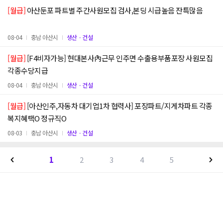
[월급]
아산둔포 파트별 주간사원모집 검사,본딩 시급높음 잔특많음
08-04
충남 아산시
생산ㆍ건설
[월급]
[F4비자가능] 현대본사內근무 인주면 수출용부품포장 사원모집
각종수당지급
08-04
충남 아산시
생산ㆍ건설
[월급]
[아산인주,자동차 대기업1차 협력사] 포장파트/지게차파트 각종
복지혜택O 정규직O
08-03
충남 아산시
생산ㆍ건설
1
2
3
4
5