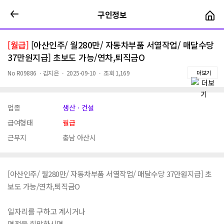
구인정보
구인정보
[월급]
[아산인주/ 월280만/ 자동차부품 서열작업/ 매달수당
37만원지급] 초보도 가능/연차,퇴직금O
No
R09886
ㆍ
김지은
ㆍ
2025-09-10
ㆍ
조회
1,169
더보기
업종
생산ㆍ건설
급여형태
월급
근무지
충남 아산시
[아산인주/ 월280만/ 자동차부품 서열작업/ 매달수당 37만원지급] 초
보도 가능/연차,퇴직금O
일자리를 구하고 계시거나
면접을 희망하시면