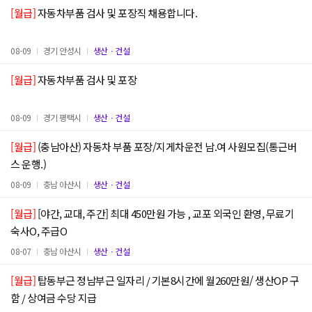
[월급]
자동차부품 검사 및 포장직 채용합니다.
08-09
경기 안성시
생산ㆍ건설
[월급]
자동차부품 검사 및 포장
08-09
경기 평택시
생산ㆍ건설
[월급]
(충남아산) 자동차 부품 포장/지게차운전 남.여 사원모집(통근버
스 운행.)
08-09
충남 아산시
생산ㆍ건설
[월급]
[야간, 교대, 주간] 최대 450만원 가능 , 교포 외국인 환영, 무료기
숙사O, 주급O
08-07
충남 아산시
생산ㆍ건설
[월급]
탑동부근 정남부근 일자리 / 기본8시간에 월260만원/ 생산OP 구
함 / 상여금 수당 지급