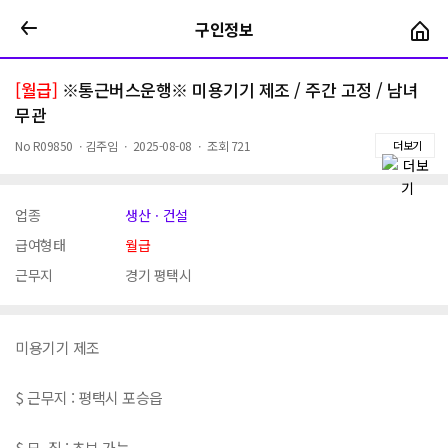
구인정보
구인정보
[월급]
※통근버스운행※ 미용기기 제조 / 주간 고정 / 남녀
무관
No
R09850
ㆍ
김주임
ㆍ
2025-08-08
ㆍ
조회
721
더보기
업종
생산ㆍ건설
급여형태
월급
근무지
경기 평택시
미용기기 제조
$ 근무지 : 평택시 포승읍
$ 모 집 : 초보 가능