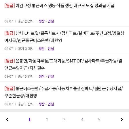
[월급]
야간고정 통근버스 냉동 식품 생산 대규모 모집 성과급 지급
08-07
충남 천안시
생산ㆍ건설
[월급]
남사IC바로옆/필름시트지/검사파트/설비파트/주간고정/명절상
여지급/인근통근버스운행/대환영
08-07
경기 평택시
생산ㆍ건설
[월급]
음봉면/자동차부품/교대가능/SMT OP/검사파트/주급가능/월
만근수당지급/자차필수
08-07
충남 천안시
생산ㆍ건설
[월급]
통근버스운행/주급가능/자동차부품생산파트/월만근수당지급/
꾸준한물량/대환영
08-07
충남 아산시
생산ㆍ건설
1
2
3
4
5