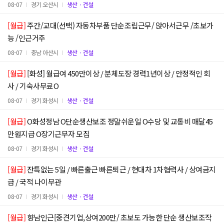
08-07
경기 오산시
생산ㆍ건설
[월급]
주간/교대(선택) 자동차부품 단순조립근무/ 앉아서근무 /초보가
능 /인근거주
08-07
충남 아산시
생산ㆍ건설
[월급]
[화성] 월급여 450만이상 / 분체도장 경력1년이상 / 안정적인 회
사 / 기숙사무료O
08-07
경기 화성시
생산ㆍ건설
[월급]
O화성정남 O단순생산보조 정말쉬운일 O수당 및 교통비 매달45
만원지급 O장기근무자 모집
08-07
경기 화성시
생산ㆍ건설
[월급]
잔특없는 5일 / 빠른출근 빠른퇴근 / 현대차 1차협력사 / 상여금지
급 / 국적 나이무관
08-07
경기 화성시
생산ㆍ건설
[월급]
향남인근[중견기업,상여200만/ 초보도 가능한 단순 생산보조작