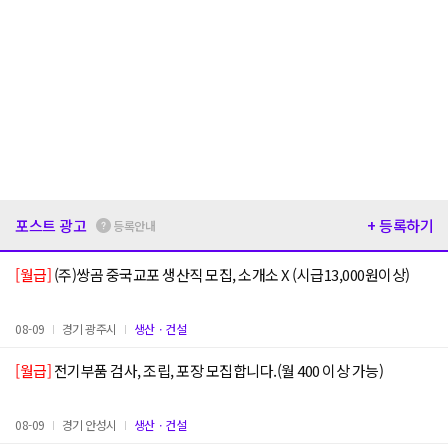
포스트 광고
+ 등록하기
등록안내
[월급]
(주)쌍곰 중국교포 생산직 모집, 소개소 X (시급13,000원이상)
08-09
경기 광주시
생산ㆍ건설
[월급]
전기부품 검사, 조립, 포장 모집합니다.(월 400 이상 가능)
08-09
경기 안성시
생산ㆍ건설