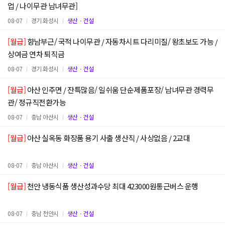
업 / 나이무관 남녀무관]
08-07
경기 화성시
생산ㆍ건설
[월급]
향남부근/ 국적 나이무관 / 자동차시트 다리미질/ 왕초보도 가능 /
상여금 연차 퇴직금
08-07
경기 화성시
생산ㆍ건설
[월급]
아산 인주면 / 잔특많음/ 일쉬움 단순제품포장/ 남녀무관 경력무
관/ 정규직전환가능
08-07
충남 아산시
생산ㆍ건설
[월급]
아산 실옥동 화장품 용기 사출 생산직 / 사상없음 / 2교대
08-07
충남 아산시
생산ㆍ건설
[월급]
천안 냉동식품 생산성과수당 최대 423000원통근버스 운행
08-07
충남 천안시
생산ㆍ건설