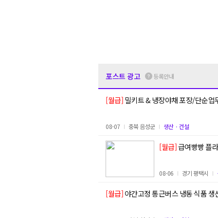
포스트 광고
등록안내
[월급]
밀키트 & 냉장야채 포장/단순업
08-07
충북 음성군
생산ㆍ건설
[월급]
급여빵빵 플라
08-06
경기 평택시
[월급]
야간고정 통근버스 냉동 식품 생