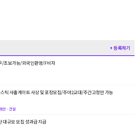
+ 등록하기
무/초보가능/외국인환영/F비자
스틱 사출게이트 사상 및 포장모집/주야2교대/주간고정만 가능
생산ㆍ건설
산 대규모 모집 성과급 지급