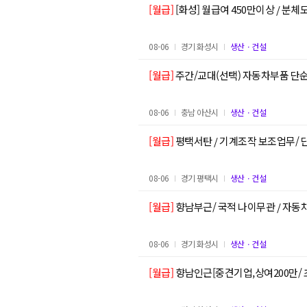
[월급]
[화성] 월급여 450만이상 / 분
08-06
경기 화성시
생산ㆍ건설
[월급]
주간/교대(선택) 자동차부품 단
08-06
충남 아산시
생산ㆍ건설
[월급]
평택서탄 / 기계조작 보조업무/
08-06
경기 평택시
생산ㆍ건설
[월급]
향남부근/ 국적 나이무관 / 자동
08-06
경기 화성시
생산ㆍ건설
[월급]
향남인근[중견기업,상여200만/ 