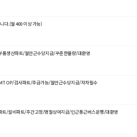
다.(월 400 이상 가능)
부품생산파트/월만근수당지급/꾸준한물량/대환영
MT OP/검사파트/주급가능/월만근수당지급/자차필수
사파트/설비파트/주간고정/명절상여지급/인근통근버스운행/대환영