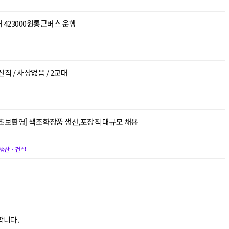
423000원통근버스 운행
직 / 사상없음 / 2교대
초보환영] 색조화장품 생산,포장직 대규모 채용
생산ㆍ건설
합니다.