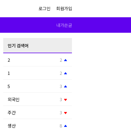
로그인
회원가입
내가쓴글
인기 검색어
2
2
1
2
5
3
외국인
3
주간
3
생산
8