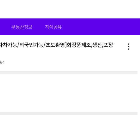
부동산정보
지식공유
/자차가능/외국인가능/초보환영]화장품제조,생산,포장
364