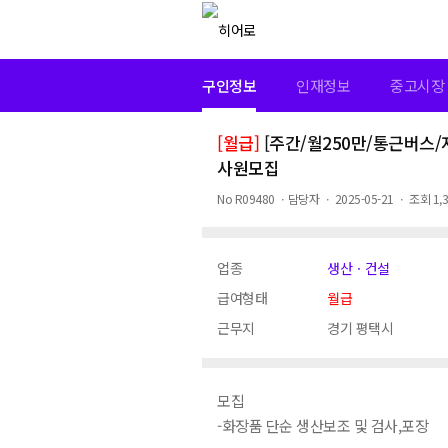
구인정보
인재정보
중고시장
[월급]
[주간/월250만/통근버스
사원모집
No
R09480
ㆍ
담당자
ㆍ
2025-05-21
ㆍ
조회
1,
업종
생산ㆍ건설
급여형태
월급
근무지
경기 평택시
모집
-화장품 단순 생산보조 및 검사,포장