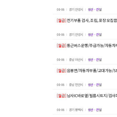
08-06
경기 안성시
생산ㆍ건설
[월급]
전기부품 검사, 조립, 포장 모집합니
08-06
경기 안성시
생산ㆍ건설
[월급]
통근버스운행/주급가능/자동차
08-06
충남 아산시
생산ㆍ건설
[월급]
음봉면/자동차부품/교대가능/S
08-06
충남 천안시
생산ㆍ건설
[월급]
남사IC바로옆/필름시트지/검
08-06
경기 평택시
생산ㆍ건설