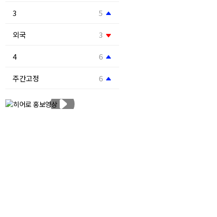
3
5
외국
3
4
6
주간고정
6