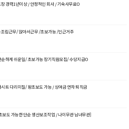
체도장 경력1년이상 / 안정적인 회사 / 기숙사무료O
순조립근무/ 앉아서근무 /초보가능 /인근거주
 단순하게 쉬운일/ 초보가능 장기직원모집/ 수당지급O
차시트 다리미질/ 왕초보도 가능 / 상여금 연차 퇴직금
초보도 가능한 단순 생산보조작업 / 나이무관 남녀무관]