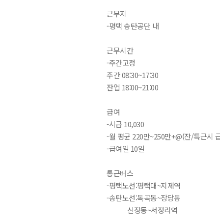
근무지
-평택 송탄공단 내
근무시간
-주간고정
주간 08:30~17:30
잔업 18:00~21:00
급여
-시급 10,030
-월 평균 220만~250만+@(잔/특근시 
-급여일 10일
통근버스
-평택노선:평택대~지제역
-송탄노선:독곡동~장당동
신장동~서정리역