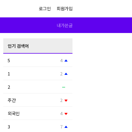
로그인
회원가입
내가쓴글
인기 검색어
5
4
1
2
2
주간
2
외국인
4
3
7