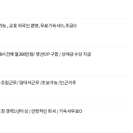
원 가능 , 교포 외국인 환영, 무료기숙사O, 주급O
시간에 월260만원/ 생산OP 구함 / 상여금 수당 지급
순조립근무/ 앉아서근무 /초보가능 /인근거주
체도장 경력1년이상 / 안정적인 회사 / 기숙사무료O