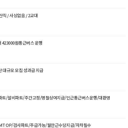
직 / 사상없음 / 2교대
423000원통근버스 운행
산 대규모 모집 성과급 지급
사파트/설비파트/주간고정/명절상여지급/인근통근버스운행/대환영
MT OP/검사파트/주급가능/월만근수당지급/자차필수