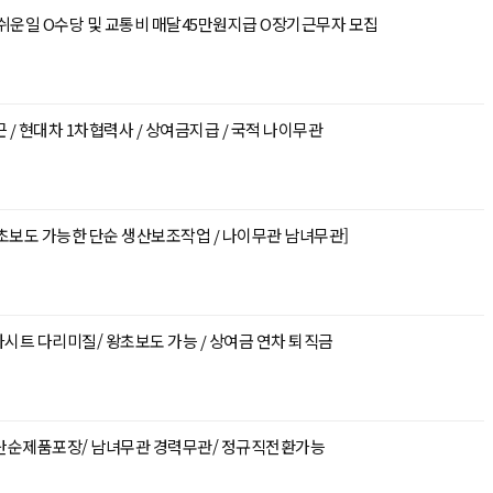
운일 O수당 및 교통비 매달45만원지급 O장기근무자 모집
 / 현대차 1차협력사 / 상여금지급 / 국적 나이무관
초보도 가능한 단순 생산보조작업 / 나이무관 남녀무관]
차시트 다리미질/ 왕초보도 가능 / 상여금 연차 퇴직금
움 단순제품포장/ 남녀무관 경력무관/ 정규직전환가능