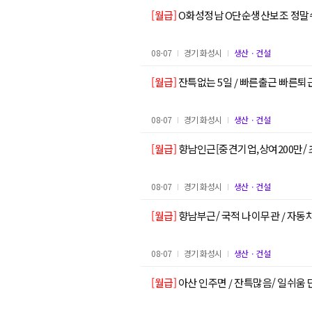
[월급]
O화성정남 O단순생산보조 정말쉬
08-07
경기 화성시
생산ㆍ건설
[월급]
잔특없는 5일 / 빠른출근 빠른퇴근
08-07
경기 화성시
생산ㆍ건설
[월급]
향남인근[중견기업,상여200만/ 
08-07
경기 화성시
생산ㆍ건설
[월급]
향남부근/ 국적 나이무관 / 자동
08-07
경기 화성시
생산ㆍ건설
[월급]
아산 인주면 / 잔특많음/ 일쉬