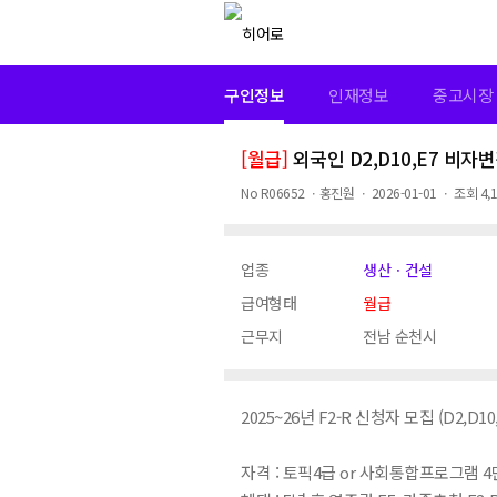
구인정보
인재정보
중고시장
[월급]
외국인 D2,D10,E7 비자변경 
No
R06652
ㆍ
홍진원
ㆍ
2026-01-01
ㆍ
조회
4,
업종
생산ㆍ건설
급여형태
월급
근무지
전남 순천시
2025~26년 F2-R 신청자 모집 (D2,D10,
자격 : 토픽4급 or 사회통합프로그램 