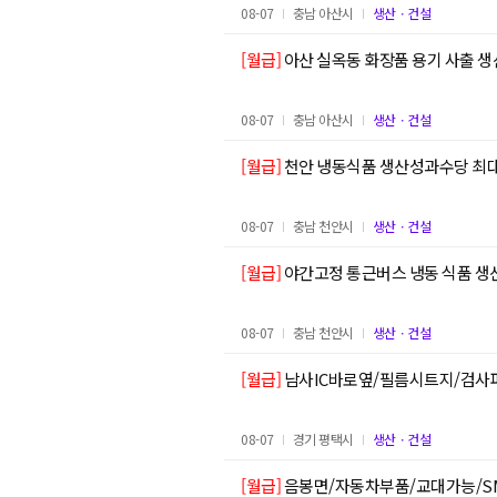
08-07
충남 아산시
생산ㆍ건설
[월급]
아산 실옥동 화장품 용기 사출 생산
08-07
충남 아산시
생산ㆍ건설
[월급]
천안 냉동식품 생산성과수당 최대 
08-07
충남 천안시
생산ㆍ건설
[월급]
야간고정 통근버스 냉동 식품 생
08-07
충남 천안시
생산ㆍ건설
[월급]
남사IC바로옆/필름시트지/검
08-07
경기 평택시
생산ㆍ건설
[월급]
음봉면/자동차부품/교대가능/S