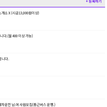
+ 등록하기
개소 X (시급13,000원이상)
다.(월 400 이상 가능)
합니다.
(충남아산) 자동차 부품 포장/지게차운전 남.여 사원모집(통근버스 운행.)