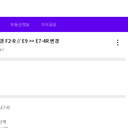
부동산정보
지식공유
F2-R // E9 >> E7-4R 변경
167
E7-4)
4단계