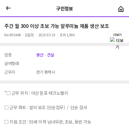
구인정보
구인정보
주간 월 300 이상 초보 가능 알루미늄 제품 생산 보조
No
R03440
ㆍ
김실장
ㆍ
2023-03-23
ㆍ
조회
1,900
더보기
업종
생산ㆍ건설
급여형태
근무지
경기 평택시
"□ 근무 위치 : 아산 둔포 테크노밸리
□ 근무 파트 : 설비 보조 (단순업무) / 단순 검사
□ 지원 조건 : 55세 이하 남녀무관, 초보, 동반 가능