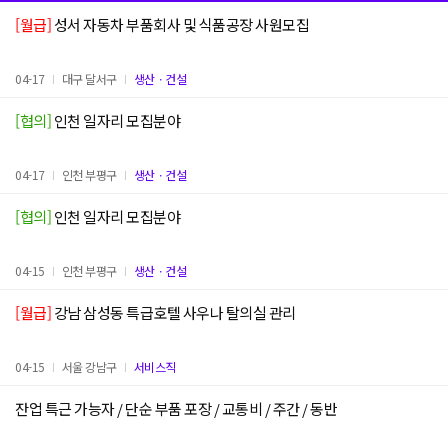
[월급]
성서 자동차 부품회사 및 식품공장 사원모집
04-17
대구 달서구
생산ㆍ건설
[협의]
인천 일자리 모집분야
04-17
인천 부평구
생산ㆍ건설
[협의]
인천 일자리 모집분야
04-15
인천 부평구
생산ㆍ건설
[월급]
강남 삼성동 특급호텔 사우나 탈의실 관리
04-15
서울 강남구
서비스직
잔업 특근 가능자 / 단순 부품 포장 / 교통비 / 주간 / 동반