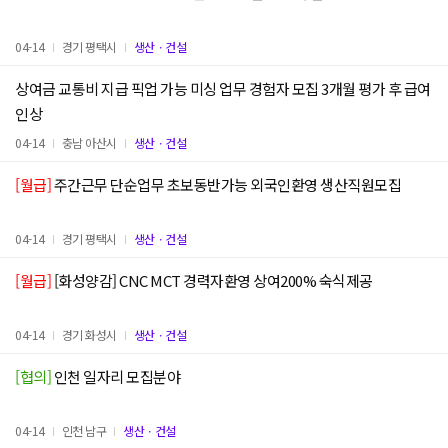
04-14
경기 평택시
생산ㆍ건설
상여금 교통비 지급 픽업 가능 미싱 업무 경험자 모집 3개월 평가 후 급여
인상
04-14
충남 아산시
생산ㆍ건설
[월급]
주간근무 단순업무 초보동반가능 외국인환영 생산직원모집
04-14
경기 평택시
생산ㆍ건설
[월급]
[화성양감] CNC MCT 경력자환영 상여200% 숙식제공
04-14
경기 화성시
생산ㆍ건설
[협의]
인천 일자리 모집분야
04-14
인천 남구
생산ㆍ건설