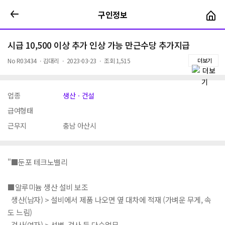
구인정보
구인정보
시급 10,500 이상 추가 인상 가능 만근수당 추가지급
No
R03434
ㆍ
김대리
ㆍ
2023-03-23
ㆍ
조회
1,515
더보기
업종
생산ㆍ건설
급여형태
근무지
충남 아산시
"■둔포 테크노밸리
■알루미늄 생산 설비 보조
생산(남자) > 설비에서 제품 나오면 옆 대차에 적재 (가벼운 무게, 속
도 느림)
검사(여자) > 선별, 검사 등 단순업무