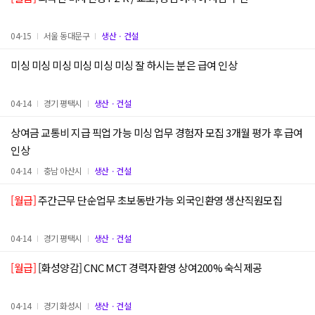
04-15
서울 동대문구
생산ㆍ건설
미싱 미싱 미싱 미싱 미싱 미싱 잘 하시는 분은 급여 인상
04-14
경기 평택시
생산ㆍ건설
상여금 교통비 지급 픽업 가능 미싱 업무 경험자 모집 3개월 평가 후 급여
인상
04-14
충남 아산시
생산ㆍ건설
[월급]
주간근무 단순업무 초보동반가능 외국인환영 생산직원모집
04-14
경기 평택시
생산ㆍ건설
[월급]
[화성양감] CNC MCT 경력자환영 상여200% 숙식제공
04-14
경기 화성시
생산ㆍ건설