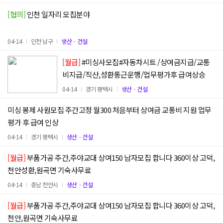
[협의]
인천 일자리 모집분야
04-14
인천 남구
생산ㆍ건설
[월급]
#미싱사모집#자동차시트 /상여금지급/교통
비지급/직산,성환통근운행/업무평가후 급여상승
04-14
경기 평택시
생산ㆍ건설
미싱 봉제 사원모집 주간고정 월300 처음부터 상여금 교통비 지원 업무
평가 후 급여 인상
04-14
경기 평택시
생산ㆍ건설
[월급]
부품가공 주간,주야교대 상여150 남자모집 합니다 360이상 고덕,
천안성환,원곡면 기숙사무료
04-14
충남 천안시
생산ㆍ건설
[월급]
부품가공 주간,주야교대 상여150 남자모집 합니다 360이상 고덕,
천안,원곡면 기숙사무료