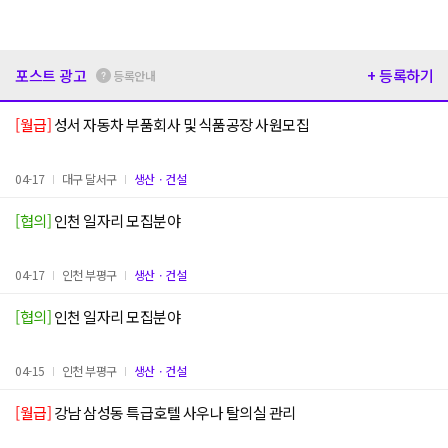
포스트 광고
+ 등록하기
등록안내
[월급]
성서 자동차 부품회사 및 식품공장 사원모집
04-17
대구 달서구
생산ㆍ건설
[협의]
인천 일자리 모집분야
04-17
인천 부평구
생산ㆍ건설
[협의]
인천 일자리 모집분야
04-15
인천 부평구
생산ㆍ건설
[월급]
강남 삼성동 특급호텔 사우나 탈의실 관리