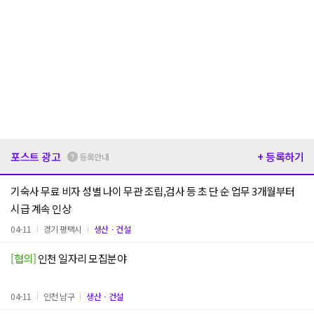
포스트 광고
+ 등록하기
등록안내
기숙사 무료 비자 성별 나이 무관 조립,검사 등 초 단 순 업무 3개월부터
시급 계속 인상
04-11
경기 평택시
생산ㆍ건설
[협의]
인천 일자리 모집분야
04-11
인천 남구
생산ㆍ건설