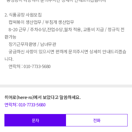
2. 식품공장 사원모집
컵떡볶이 생산업무 / 부침개 생산업무
8~20 근무 / 주차수당,잔업수당,월차 적용, 교통비 지급 / 정규직 전
환가능
장기근무자환영 / 남녀무관
궁금하신 사항이 있으시면 편하게 문의주시면 상세히 안내드리겠습
니다.
연락처 : 010-7733-5680
히어로(here-ro)에서 보았다고 말씀하세요.
연락처: 010-7733-5680
문자
전화