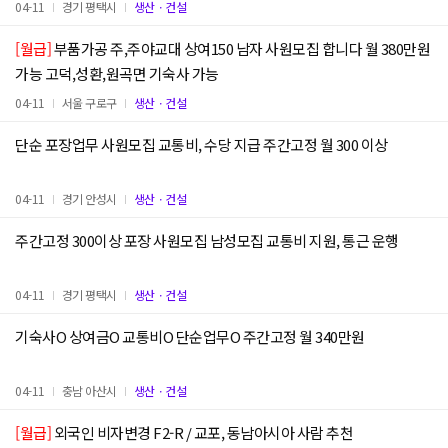
04-11
경기 평택시
생산ㆍ건설
[월급]
부품가공 주,주야교대 상여150 남자 사원모집 합니다 월 380만원
가능 고덕,성환,원곡면 기숙사 가능
04-11
서울 구로구
생산ㆍ건설
단순 포장업무 사원모집 교통비, 수당 지급 주간고정 월 300 이상
04-11
경기 안성시
생산ㆍ건설
주간고정 300이상 포장 사원모집 남성모집 교통비 지원, 통근 운행
04-11
경기 평택시
생산ㆍ건설
기숙사O 상여금O 교통비O 단순업무O 주간고정 월 340만원
04-11
충남 아산시
생산ㆍ건설
[월급]
외국인 비자변경 F2-R / 교포, 동남아시아 사람 추천