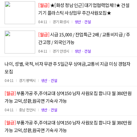
[월급]
★[화성 정남 인근] 대기업협력업체!!★ 건설
기기 플라스틱 사상업무 주간사원모집★
04-11
경기 화성시
생산ㆍ건설
[월급]
시급 15,000 / 잔업특근 2배 / 교통비지급 / 주
간고정 / 외국인가능
04-11
경기 안성시
생산ㆍ건설
나이, 성별, 국적, 비자 무관 주 5일근무 상여금,교통비 지급 미싱 경험자
모집
04-11
경기 평택시
생산ㆍ건설
[월급]
부품가공 주,주야교대 상여150 남자 사원모집 합니다 월 380만원
가능 고덕,성환,원곡면 기숙사 가능
04-11
충남 천안시
생산ㆍ건설
[월급]
부품가공 주,주야교대 상여150 남자 사원모집 합니다 월 380만원
가능 고덕,성환,원곡면 기숙사 가능