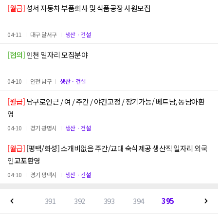
[월급]
성서 자동차 부품회사 및 식품공장 사원모집
04-11
대구 달서구
생산ㆍ건설
[협의]
인천 일자리 모집분야
04-10
인천 남구
생산ㆍ건설
[월급]
남구로인근 / 여 / 주간 / 야간고정 / 장기가능/ 베트남, 동남아환
영
04-10
경기 광명시
생산ㆍ건설
[월급]
[평택/화성] 소개비없음 주간/교대 숙식제공 생산직 일자리 외국
인교포환영
04-10
경기 평택시
생산ㆍ건설
391
392
393
394
395