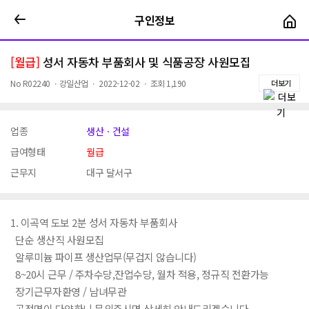
구인정보
구인정보
[월급]
성서 자동차 부품회사 및 식품공장 사원모집
No
R02240
ㆍ
강일산업
ㆍ
2022-12-02
ㆍ
조회
1,190
더보기
업종
생산ㆍ건설
급여형태
월급
근무지
대구 달서구
1. 이곡역 도보 2분 성서 자동차 부품회사
단순 생산직 사원모집
알루미늄 파이프 생산업무(무겁지 않습니다)
8~20시 근무 / 주차수당,잔업수당, 월차 적용, 정규직 전환가능
장기근무자환영 / 남녀무관
공정명이 다양하니 문의주시면 상세히 안내드리겠습니다