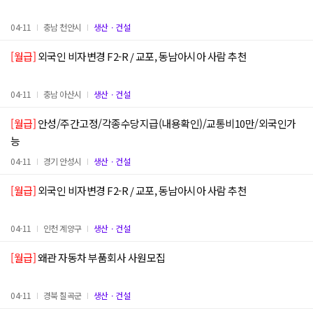
04-11
충남 천안시
생산ㆍ건설
[월급]
외국인 비자변경 F2-R / 교포, 동남아시아 사람 추천
04-11
충남 아산시
생산ㆍ건설
[월급]
안성/주간고정/각종수당지급(내용확인)/교통비10만/외국인가
능
04-11
경기 안성시
생산ㆍ건설
[월급]
외국인 비자변경 F2-R / 교포, 동남아시아 사람 추천
04-11
인천 계양구
생산ㆍ건설
[월급]
왜관 자동차 부품회사 사원모집
04-11
경북 칠곡군
생산ㆍ건설