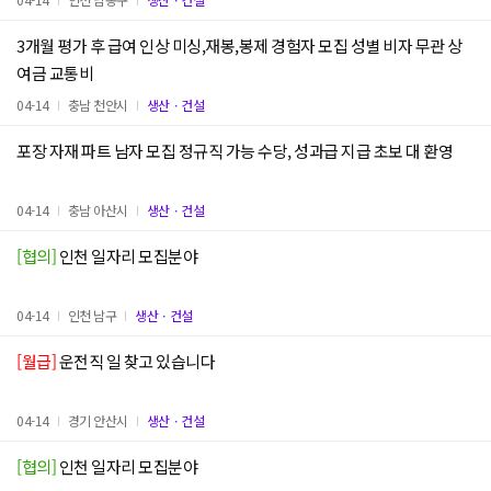
3개월 평가 후 급여 인상 미싱,재봉,봉제 경험자 모집 성별 비자 무관 상
여금 교통비
04-14
충남 천안시
생산ㆍ건설
포장 자재 파트 남자 모집 정규직 가능 수당, 성과급 지급 초보 대 환영
04-14
충남 아산시
생산ㆍ건설
[협의]
인천 일자리 모집분야
04-14
인천 남구
생산ㆍ건설
[월급]
운전직 일 찾고 있습니다
04-14
경기 안산시
생산ㆍ건설
[협의]
인천 일자리 모집분야