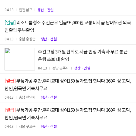
04-13
인천 남구
생산ㆍ건설
[일급]
리조트룸청소 주간근무 일급95,000원 교통비지급 남녀무관 외국
인환영 주부환영
04-13
충남 홍성군
생산ㆍ건설
주간고정 3개월 단위로 시급 인상 기숙사 무료 통근
운행 초보 대 환영
04-13
충남 공주시
생산ㆍ건설
[월급]
부품가공 주간,주야교대 상여150 남자모집 합니다 360이상 고덕,
천안,원곡면 기숙사무료
04-13
충남 천안시
생산ㆍ건설
[월급]
부품가공 주간,주야교대 상여150 남자모집 합니다 360이상 고덕,
천안,원곡면 기숙사무료
04-13
서울 구로구
생산ㆍ건설