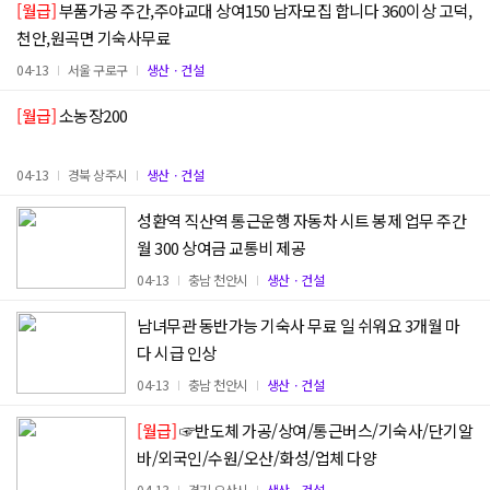
[월급]
부품가공 주간,주야교대 상여150 남자모집 합니다 360이상 고덕,
천안,원곡면 기숙사무료
04-13
서울 구로구
생산ㆍ건설
[월급]
소농장200
04-13
경북 상주시
생산ㆍ건설
성환역 직산역 통근운행 자동차 시트 봉제 업무 주간
월 300 상여금 교통비 제공
04-13
충남 천안시
생산ㆍ건설
남녀무관 동반가능 기숙사 무료 일 쉬워요 3개월 마
다 시급 인상
04-13
충남 천안시
생산ㆍ건설
[월급]
☞반도체 가공/상여/통근버스/기숙사/단기알
바/외국인/수원/오산/화성/업체 다양
04-13
경기 오산시
생산ㆍ건설