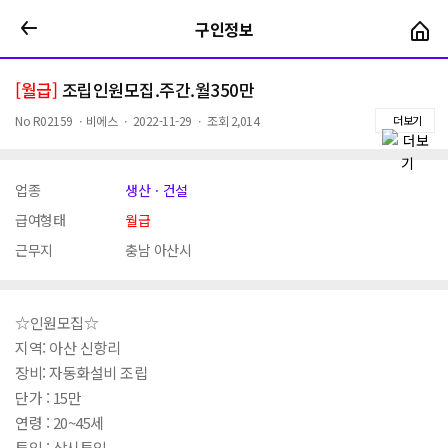
구인정보
구인정보
[월급]
조립인원모집.주간.월350만
No
R02159
ㆍ
비에스
ㆍ
2022-11-29
ㆍ
조회
2,014
더보기
업종
생산ㆍ건설
급여형태
월급
근무지
충남 아산시
☆인원모집☆
지역: 아산 신항리
장비: 자동화설비 조립
단가 : 15만
연령 : 20~45세
투입 : 상시투입