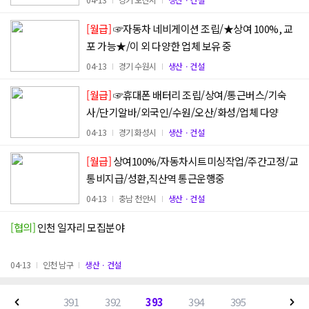
[월급]
☞자동차 네비게이션 조립/★상여 100%, 교
포 가능★/이 외 다양한 업체 보유 중
04-13
경기 수원시
생산ㆍ건설
[월급]
☞휴대폰 배터리 조립/상여/통근버스/기숙
사/단기알바/외국인/수원/오산/화성/업체 다양
04-13
경기 화성시
생산ㆍ건설
[월급]
상여100%/자동차시트미싱작업/주간고정/교
통비지급/성환,직산역 통근운행중
04-13
충남 천안시
생산ㆍ건설
[협의]
인천 일자리 모집분야
04-13
인천 남구
생산ㆍ건설
391
392
393
394
395