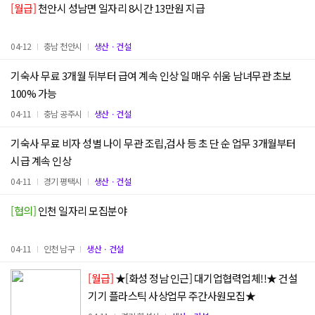
[월급]
천안시 성남면 일자리 8시간 13만원 지급
04-12
충남 천안시
생산ㆍ건설
기숙사 무료 3개월 뒤부터 급여 계속 인상 일 매우 쉬움 남녀무관 초보
100% 가능
04-11
충남 공주시
생산ㆍ건설
기숙사 무료 비자 성별 나이 무관 조립,검사 등 초 단 순 업무 3개월부터
시급 계속 인상
04-11
경기 평택시
생산ㆍ건설
[협의]
인천 일자리 모집분야
04-11
인천 남구
생산ㆍ건설
[월급]
★[화성 정남 인근] 대기업협력업체!!★ 건설
기기 플라스틱 사상업무 주간사원모집★