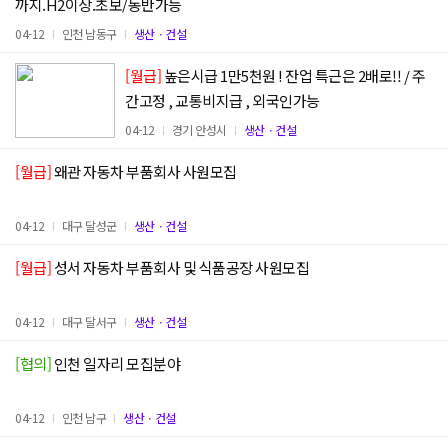
까지.H2이상.초보/동반가능
04-12
인천 남동구
생산ㆍ건설
[월급]
높은시급 1만5천원 ! 잔업 특근은 2배로!! / 주
간고정 , 교통비지급 , 외국인가능
04-12
경기 안성시
생산ㆍ건설
[월급]
왜관 자동차 부품회사 사원모집
04-12
대구 달성군
생산ㆍ건설
[월급]
성서 자동차 부품회사 및 식품공장 사원모집
04-12
대구 달서구
생산ㆍ건설
[협의]
인천 일자리 모집분야
04-12
인천 남구
생산ㆍ건설