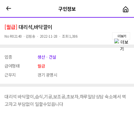
구인정보
구인정보
[월급]
대리석,바닥깔이
No
R02140
ㆍ
김림송
ㆍ
2022-11-28
ㆍ
조회
1,386
더보기
업종
생산ㆍ건설
급여형태
월급
근무지
경기 광명시
대리석 바닥깔이,습식,기공,보조공,초보자,하루일당상담 숙소에서 먹
고자고 부담없이 일할수있읍니다