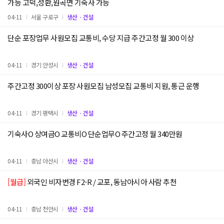
가능 고덕,성환,원곡면 기숙사 가능
04-11
서울 구로구
생산ㆍ건설
단순 포장업무 사원모집 교통비, 수당 지급 주간고정 월 300 이상
04-11
경기 안성시
생산ㆍ건설
주간고정 300이상 포장 사원모집 남성모집 교통비 지원, 통근 운행
04-11
경기 평택시
생산ㆍ건설
기숙사O 상여금O 교통비O 단순업무O 주간고정 월 340만원
04-11
충남 아산시
생산ㆍ건설
[월급]
외국인 비자변경 F2-R / 교포, 동남아시아 사람 추천
04-11
충남 천안시
생산ㆍ건설