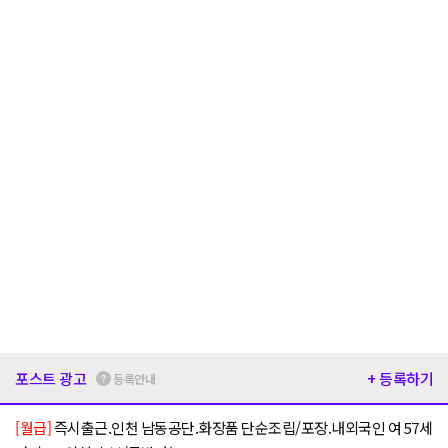
포스트 광고
+ 등록하기
등록안내
[월급]
즉시출근.인천 남동공단.화장품 단순조립/포장.내외국인 여 57세