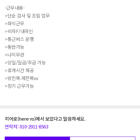
-근무내용-
>단순 검사 및 조립 업무
>좌식근무
>비자F/내국인
>통근버스 운행
>동반가능
>나이무관
>당일/일급/주급 가능
>휴게시간 제공
>방진복.제전복xx
>장기 근무가능
히어로(here-ro)에서 보았다고 말씀하세요.
연락처: 010-2911-8563