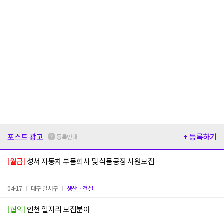
포스트 광고
+ 등록하기
등록안내
[월급]
성서 자동차 부품회사 및 식품공장 사원모집
04-17
대구 달서구
생산ㆍ건설
[협의]
인천 일자리 모집분야