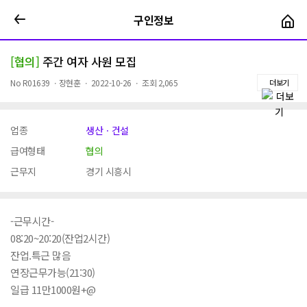
구인정보
구인정보
[협의]
주간 여자 사원 모집
No
R01639
ㆍ
장현훈
ㆍ
2022-10-26
ㆍ
조회
2,065
더보기
업종
생산ㆍ건설
급여형태
협의
근무지
경기 시흥시
-근무시간-
08:20~20:20(잔업2시간)
잔업.특근 많음
연장근무가능(21:30)
일급 11만1000원+@