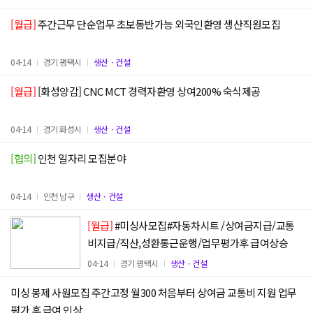
[월급]
주간근무 단순업무 초보동반가능 외국인환영 생산직원모집
04-14
경기 평택시
생산ㆍ건설
[월급]
[화성양감] CNC MCT 경력자환영 상여200% 숙식제공
04-14
경기 화성시
생산ㆍ건설
[협의]
인천 일자리 모집분야
04-14
인천 남구
생산ㆍ건설
[월급]
#미싱사모집#자동차시트 /상여금지급/교통
비지급/직산,성환통근운행/업무평가후 급여상승
04-14
경기 평택시
생산ㆍ건설
미싱 봉제 사원모집 주간고정 월300 처음부터 상여금 교통비 지원 업무
평가 후 급여 인상