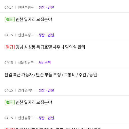
04-17
인천 부평구
생산ㆍ건설
[협의]
인천 일자리 모집분야
04-15
인천 부평구
생산ㆍ건설
[월급]
강남 삼성동 특급호텔 사우나 탈의실 관리
04-15
서울 강남구
서비스직
잔업 특근 가능자 / 단순 부품 포장 / 교통비 / 주간 / 동반
04-15
경기 평택시
생산ㆍ건설
[협의]
인천 일자리 모집분야
04-15
인천 남동구
생산ㆍ건설