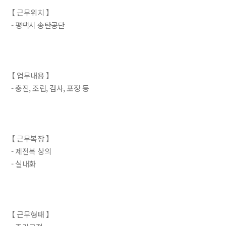
【 근무위치 】
- 평택시 송탄공단
【 업무내용 】
- 충진, 조립, 검사, 포장 등
【 근무복장 】
- 제전복 상의
- 실내화
【 근무형태 】