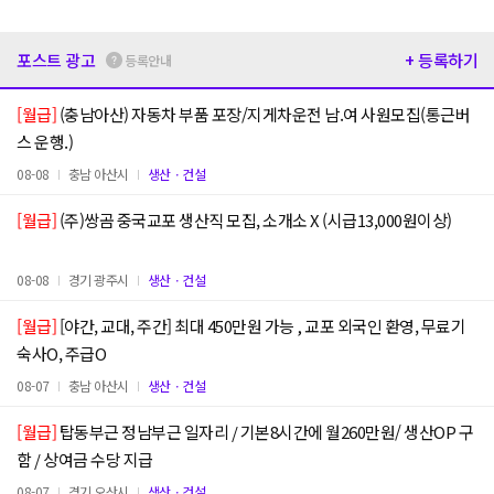
포스트 광고
+ 등록하기
등록안내
[월급]
(충남아산) 자동차 부품 포장/지게차운전 남.여 사원모집(통근버
스 운행.)
08-08
충남 아산시
생산ㆍ건설
[월급]
(주)쌍곰 중국교포 생산직 모집, 소개소 X (시급13,000원이상)
08-08
경기 광주시
생산ㆍ건설
[월급]
[야간, 교대, 주간] 최대 450만원 가능 , 교포 외국인 환영, 무료기
숙사O, 주급O
08-07
충남 아산시
생산ㆍ건설
[월급]
탑동부근 정남부근 일자리 / 기본8시간에 월260만원/ 생산OP 구
함 / 상여금 수당 지급
08-07
경기 오산시
생산ㆍ건설