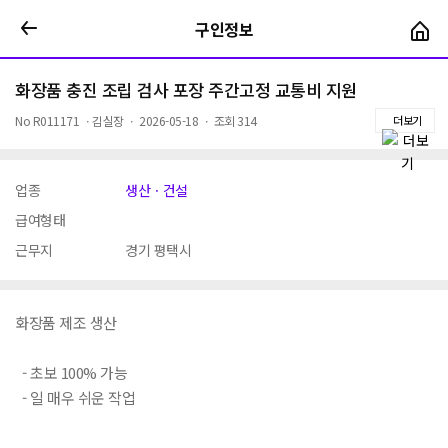
구인정보
구인정보
화장품 충진 조립 검사 포장 주간고정 교통비 지원
No
R011171
ㆍ
김실장
ㆍ
2026-05-18
ㆍ
조회
314
더보기
업종
생산ㆍ건설
급여형태
근무지
경기 평택시
화장품 제조 생산
- 초보 100% 가능
- 일 매우 쉬운 작업