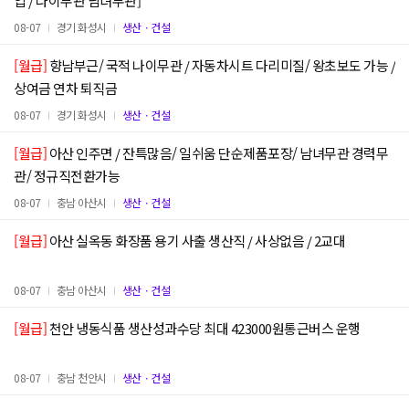
업 / 나이무관 남녀무관]
08-07
경기 화성시
생산ㆍ건설
[월급]
향남부근/ 국적 나이무관 / 자동차시트 다리미질/ 왕초보도 가능 /
상여금 연차 퇴직금
08-07
경기 화성시
생산ㆍ건설
[월급]
아산 인주면 / 잔특많음/ 일쉬움 단순제품포장/ 남녀무관 경력무
관/ 정규직전환가능
08-07
충남 아산시
생산ㆍ건설
[월급]
아산 실옥동 화장품 용기 사출 생산직 / 사상없음 / 2교대
08-07
충남 아산시
생산ㆍ건설
[월급]
천안 냉동식품 생산성과수당 최대 423000원통근버스 운행
08-07
충남 천안시
생산ㆍ건설