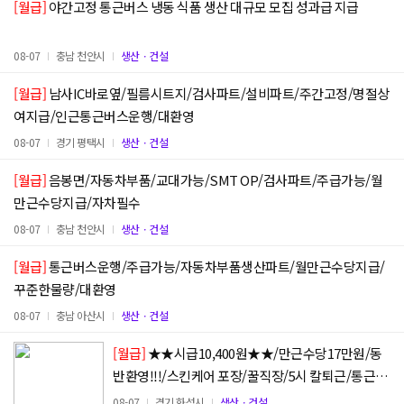
[월급]
야간고정 통근버스 냉동 식품 생산 대규모 모집 성과급 지급
08-07
충남 천안시
생산ㆍ건설
[월급]
남사IC바로옆/필름시트지/검사파트/설비파트/주간고정/명절상
여지급/인근통근버스운행/대환영
08-07
경기 평택시
생산ㆍ건설
[월급]
음봉면/자동차부품/교대가능/SMT OP/검사파트/주급가능/월
만근수당지급/자차필수
08-07
충남 천안시
생산ㆍ건설
[월급]
통근버스운행/주급가능/자동차부품생산파트/월만근수당지급/
꾸준한물량/대환영
08-07
충남 아산시
생산ㆍ건설
[월급]
★★시급10,400원★★/만근수당17만원/동
반환영!!!/스킨케어 포장/꿀직장/5시 칼퇴근/통근운
행
08-07
경기 화성시
생산ㆍ건설