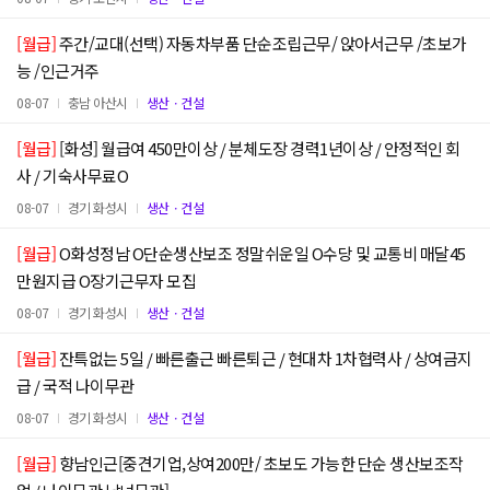
[월급]
주간/교대(선택) 자동차부품 단순조립근무/ 앉아서근무 /초보가
능 /인근거주
08-07
충남 아산시
생산ㆍ건설
[월급]
[화성] 월급여 450만이상 / 분체도장 경력1년이상 / 안정적인 회
사 / 기숙사무료O
08-07
경기 화성시
생산ㆍ건설
[월급]
O화성정남 O단순생산보조 정말쉬운일 O수당 및 교통비 매달45
만원지급 O장기근무자 모집
08-07
경기 화성시
생산ㆍ건설
[월급]
잔특없는 5일 / 빠른출근 빠른퇴근 / 현대차 1차협력사 / 상여금지
급 / 국적 나이무관
08-07
경기 화성시
생산ㆍ건설
[월급]
향남인근[중견기업,상여200만/ 초보도 가능한 단순 생산보조작