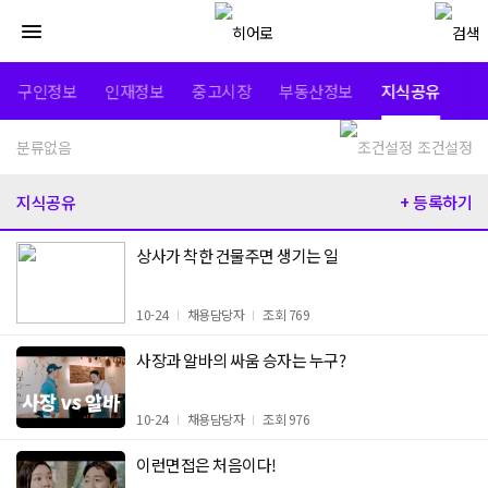
구인정보
인재정보
중고시장
부동산정보
지식공유
분류없음
조건설정
지식공유
+ 등록하기
상사가 착한 건물주면 생기는 일
10-24
채용담당자
조회 769
사장과 알바의 싸움 승자는 누구?
10-24
채용담당자
조회 976
이런면접은 처음이다!