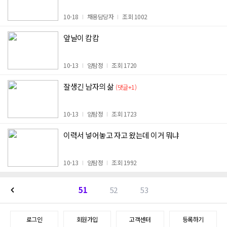
10-18
채용담당자
조회 1002
앞날이 캄캄
10-13
임탐정
조회 1720
잘생긴 남자의 삶
(댓글+1)
10-13
임탐정
조회 1723
이력서 넣어놓고 자고 왔는데 이거 뭐냐
10-13
임탐정
조회 1992
51
52
53
로그인
회원가입
고객센터
등록하기